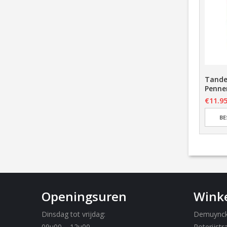
smat rubber
Muismat met USB hub
Tande
x265mm
Penne
€
16.95
5
€
11.9
BESTEL ONLINE
BESTEL ONLINE
BE
Openingsuren
Winke
Dinsdag tot vrijdag:
Demuynck 
09u00 – 12u00
Roterijstr