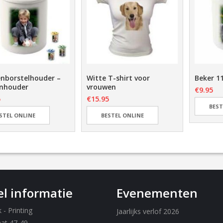
nborstelhouder –
Witte T-shirt voor
Beker 1
nhouder
vrouwen
€
9.95
5
€
15.95
BEST
STEL ONLINE
BESTEL ONLINE
l informatie
Evenementen
- Printing
Jaarlijks verlof 2026
aat 47-49