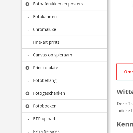
Fotoafdrukken en posters
Fotokaarten
Chromaluxe
Fine-art prints
Canvas op spieraam
Print-to plate
Oms
Fotobehang
Witt
Fotogeschenken
Deze Tsh
Fotoboeken
ludieke 
FTP upload
Ken
Extra Services