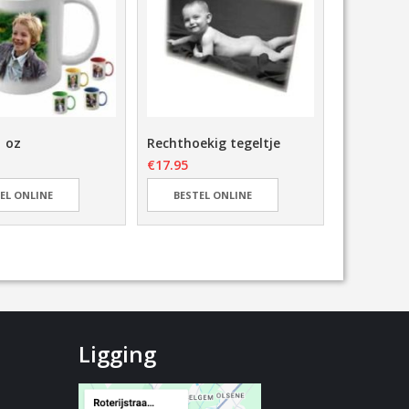
1 oz
Rechthoekig tegeltje
Muismat 
€
17.95
€
9.95
EL ONLINE
BESTEL ONLINE
BESTEL
Ligging