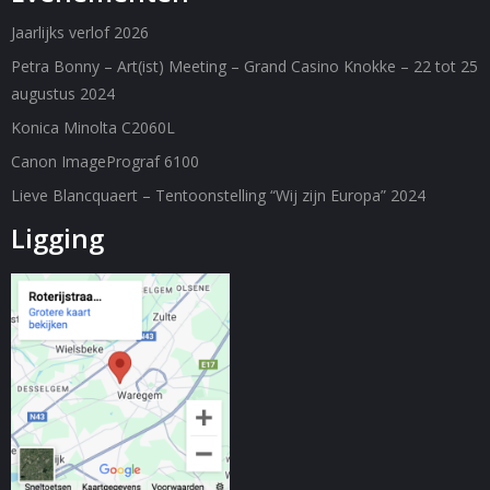
C
Jaarlijks verlof 2026
O
N
Petra Bonny – Art(ist) Meeting – Grand Casino Knokke – 22 tot 25
T
augustus 2024
A
C
Konica Minolta C2060L
T
Canon ImagePrograf 6100
Lieve Blancquaert – Tentoonstelling “Wij zijn Europa” 2024
Ligging