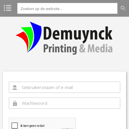
H
O
M
E
P
R
O
D
U
C
T
E
N
L
A
B
O
A