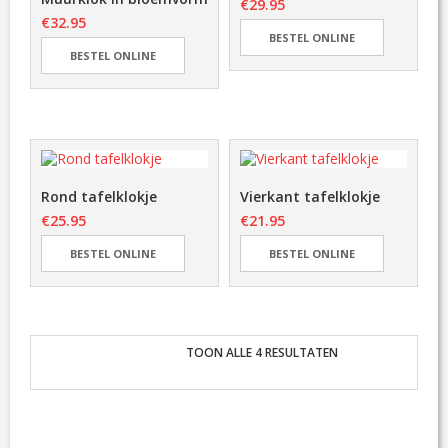
€
29.95
F
€
32.95
D
BESTEL ONLINE
E
BESTEL ONLINE
L
I
N
G
F
A
Rond tafelklokje
Vierkant tafelklokje
Q
€
25.95
€
21.95
E
BESTEL ONLINE
BESTEL ONLINE
V
E
N
E
M
E
TOON ALLE 4 RESULTATEN
N
T
E
N