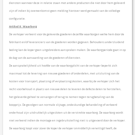
diensten wanneer deze in relatie staan met andere producten die niet door hem geleverd
zijn of indien bij overeenkomst geen melding hierover werd gemaakt van de volledige
configuratie.
Artikel 8 : Waarborg
De verkoper verleent voor de geleverde goederen dezelfde waarborgen welke hem door de
fabrikant en/of leveranciers van de goederen worden gegeven. Behoudens andersluidend
beding kan de koper geen uitgebreidere aanspraken maken. De waarborgperiode gaat in op
de dag van de aanvaarding van de goederen of diensten.
De aansprakelijkheid uit hoofde van de waarborgplicht van de verkoper beperkt zich
maximaal tot de levering van nieuwe goederen of onderdelen, met uitsluiting van de
kosten voor transport, plaatsing of verplaatsingskosten, waarbij de verkoper zich het
recht voorbehoud in plaats van nieuwe delen te leveren de defecte delen te herstellen,
het geleverde geheel te vervangen of terug te nemen tegen terugbetaling van de
koopprijs. De gevolgen van normale slijtage, ondeskundige behandeling of verkeerd
onderhoud zijn uitdrukkelijk uitgesloten uit de verstrekte waarborg. De waarborg wordt
niet verleend indien de montage en ingebruikstelling niet is uitgevoerd door de verkoper.
De waarborg loopt voor zover de koper de verkoper onmiddellijk verwittigd heeft, de