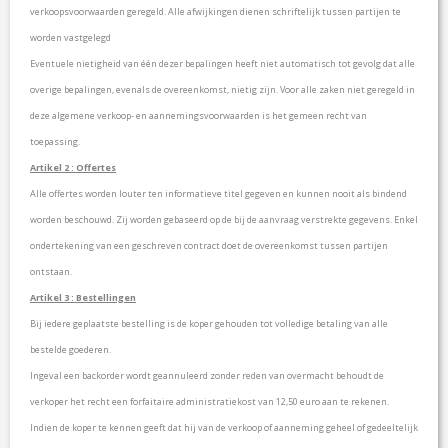
F
verkoopsvoorwaarden geregeld. Alle afwijkingen dienen schriftelijk tussen partijen te
D
worden vastgelegd
E
L
Eventuele nietigheid van één dezer bepalingen heeft niet automatisch tot gevolg dat alle
I
overige bepalingen, evenals de overeenkomst, nietig zijn. Voor alle zaken niet geregeld in
N
G
deze algemene verkoop- en aannemingsvoorwaarden is het gemeen recht van
toepassing.
F
Artikel 2 : Offertes
A
Alle offertes worden louter ten informatieve titel gegeven en kunnen nooit als bindend
Q
worden beschouwd. Zij worden gebaseerd op de bij de aanvraag verstrekte gegevens. Enkel
E
ondertekening van een geschreven contract doet de overeenkomst tussen partijen
V
ontstaan.
E
N
Artikel 3 : Bestellingen
E
Bij iedere geplaatste bestelling is de koper gehouden tot volledige betaling van alle
M
E
bestelde goederen.
N
Ingeval een backorder wordt geannuleerd zonder reden van overmacht behoudt de
T
verkoper het recht een forfaitaire administratiekost van 12,50 euro aan te rekenen.
E
N
Indien de koper te kennen geeft dat hij van de verkoop of aanneming geheel of gedeeltelijk