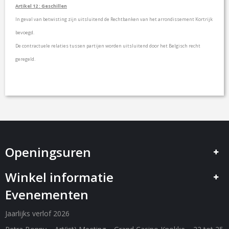
Artikel 12 : Geschillen
In geval van betwisting zijn uitsluitend de Rechtbanken van het arrondissement Kortrijk
bevoegd.
De contractuele relaties tussen partijen worden uitsluitend door het Belgisch recht
geregeld.
Openingsuren
Winkel informatie
Evenementen
Jaarlijks verlof 2026