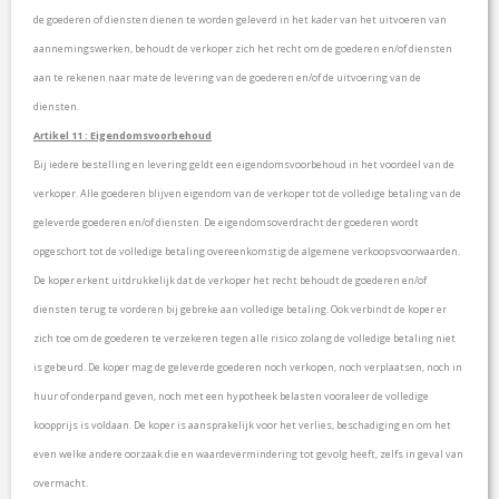
de goederen of diensten dienen te worden geleverd in het kader van het uitvoeren van
aannemingswerken, behoudt de verkoper zich het recht om de goederen en/of diensten
aan te rekenen naar mate de levering van de goederen en/of de uitvoering van de
diensten.
Artikel 11 : Eigendomsvoorbehoud
Bij iedere bestelling en levering geldt een eigendomsvoorbehoud in het voordeel van de
verkoper. Alle goederen blijven eigendom van de verkoper tot de volledige betaling van de
geleverde goederen en/of diensten. De eigendomsoverdracht der goederen wordt
opgeschort tot de volledige betaling overeenkomstig de algemene verkoopsvoorwaarden.
De koper erkent uitdrukkelijk dat de verkoper het recht behoudt de goederen en/of
diensten terug te vorderen bij gebreke aan volledige betaling. Ook verbindt de koper er
zich toe om de goederen te verzekeren tegen alle risico zolang de volledige betaling niet
is gebeurd. De koper mag de geleverde goederen noch verkopen, noch verplaatsen, noch in
huur of onderpand geven, noch met een hypotheek belasten vooraleer de volledige
koopprijs is voldaan. De koper is aansprakelijk voor het verlies, beschadiging en om het
even welke andere oorzaak die en waardevermindering tot gevolg heeft, zelfs in geval van
overmacht.