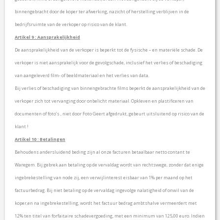
binnengebracht door de koper ter afwerking, nazicht of herstelling verblijven in de
bedrijfsruimte van de verkoper op risico van de klant.
Artikel 9 : Aansprakelijkheid
De aansprakelijkheid van de verkoper is beperkt tot de fysische – en materiële schade. De
verkoper is niet aansprakelijk voor de gevolgschade, inclusief het verlies of beschadiging
van aangeleverd film- of beeldmateriaal en het verlies van data.
Bij verlies of beschadiging van binnengebrachte films beperkt de aansprakelijkheid van de
verkoper zich tot vervanging door onbelicht materiaal. Opkleven en plastificeren van
documenten of foto’s , niet door Foto Geert afgedrukt, gebeurt uitsluitend op risico van de
klant !
Artikel 10 : Betalingen
Behoudens andersluidend beding zijn al onze facturen betaalbaar netto contant te
Waregem. Bij gebrek aan betaling op de vervaldag wordt van rechtswege, zonder dat enige
ingebrekestelling van node zij, een verwijlinterest eisbaar van 1% per maand op het
factuurbedrag. Bij niet betaling op de vervaldag ingevolge nalatigheid of onwil van de
koper,en na ingebrekestelling, wordt het factuur bedrag ambtshalve vermeerdert met
12% ten titel van forfaitaire schadevergoeding, met een minimum van 125,00 euro. Indien