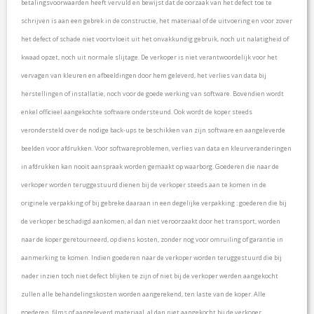
betalingsvoorwaarden heeft vervuld en bewijst dat de oorzaak van het defect toe te
schrijven is aan een gebrek in de constructie, het materiaal of de uitvoering en voor zover
het defect of schade niet voortvloeit uit het onvakkundig gebruik, noch uit nalatigheid of
kwaad opzet, noch uit normale slijtage. De verkoper is niet verantwoordelijk voor het
vervagen van kleuren en afbeeldingen door hem geleverd, het verlies van data bij
herstellingen of installatie, noch voor de goede werking van software. Bovendien wordt
enkel officieel aangekochte software ondersteund. Ook wordt de koper steeds
verondersteld over de nodige back-ups te beschikken van zijn software en aangeleverde
beelden voor afdrukken. Voor softwareproblemen, verlies van data en kleurveranderingen
in afdrukken kan nooit aanspraak worden gemaakt op waarborg. Goederen die naar de
verkoper worden teruggestuurd dienen bij de verkoper steeds aan te komen in de
originele verpakking of bij gebreke daaraan in een degelijke verpakking : goederen die bij
de verkoper beschadigd aankomen, al dan niet veroorzaakt door het transport, worden
naar de koper geretourneerd, op diens kosten, zonder nog voor omruiling of garantie in
aanmerking te komen. Indien goederen naar de verkoper worden teruggestuurd die bij
nader inzien toch niet defect blijken te zijn of niet bij de verkoper werden aangekocht
zullen alle behandelingskosten worden aangerekend, ten laste van de koper. Alle
goederen, films of aangeleverd materiaal, al dan niet aangekocht bij de verkoper,