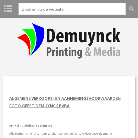
H
O
M
E
P
R
O
D
U
C
T
E
ALGEMENE VERKOOPS- EN AANNEMINGSVOORWAARDEN
N
FOTO GEERT DEMUYNCK BVBA
L
A
B
Artikel 1 : Inleidende clausule
O
Alle rechten en plichten van partijen worden uitsluitend door deze algemene
A