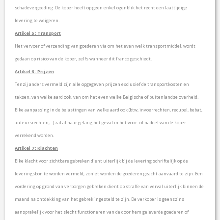
schadevergoeding. De koper heeft op geen enkel ogenblik het recht een laattijdige
levering te weigeren.
Artikel 5 : Transport
Het vervoer of verzending van goederen via om het even welk transportmiddel, wordt
gedaan op risico van de koper, zelfs wanneer dit franco geschiedt.
Artikel 6 : Prijzen
Tenzij anders vermeld zijn alle opgegeven prijzen exclusief de transportkosten en
taksen, van welke aard ook, van om het even welke Belgische of buitenlandse overheid.
Elke aanpassing in de belastingen van welke aard ook (btw, invoerrechten, recupel, bebat,
auteursrechten,…) zal al naar gelang het geval in het voor- of nadeel van de koper
verrekend worden.
Artikel 7 : Klachten
Elke klacht voor zichtbare gebreken dient uiterlijk bij de levering schriftelijk op de
leveringsbon te worden vermeld, zoniet worden de goederen geacht aanvaard te zijn. Een
vordering op grond van verborgen gebreken dient op straffe van verval uiterlijk binnen de
maand na ontdekking van het gebrek ingesteld te zijn. De verkoper is geenszins
aansprakelijk voor het slecht functioneren van de door hem geleverde goederen of