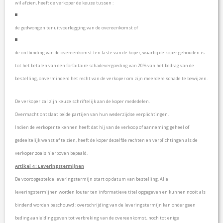
wil afzien, heeft de verkoper de keuze tussen :
C
O
N
de gedwongen tenuitvoerlegging van de overeenkomst of
T
A
de ontbinding van de overeenkomst ten laste van de koper, waarbij de koper gehouden is
C
T
tot het betalen van een forfaitaire schadevergoeding van 20% van het bedrag van de
bestelling, onverminderd het recht van de verkoper om zijn meerdere schade te bewijzen.
De verkoper zal zijn keuze schriftelijk aan de koper mededelen.
Overmacht ontslaat beide partijen van hun wederzijdse verplichtingen.
Indien de verkoper te kennen heeft dat hij van de verkoop of aanneming geheel of
gedeeltelijk wenst af te zien, heeft de koper dezelfde rechten en verplichtingen als de
verkoper zoals hierboven bepaald.
Artikel 4 : Leveringstermijnen
De vooropgestelde leveringstermijn start op datum van bestelling. Alle
leveringstermijnen worden louter ten informatieve titel opgegeven en kunnen nooit als
bindend worden beschouwd : overschrijding van de leveringstermijn kan onder geen
beding aanleiding geven tot verbreking van de overeenkomst, noch tot enige