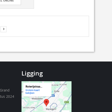
EL ONLINE
Ligging
 Grand
stus 2024