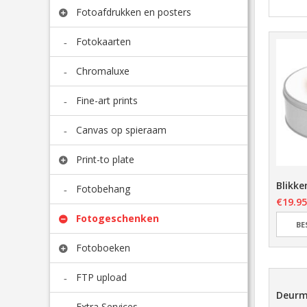
Fotoafdrukken en posters
Fotokaarten
Chromaluxe
Fine-art prints
Canvas op spieraam
Print-to plate
Blikke
Fotobehang
€
19.95
Fotogeschenken
BE
Fotoboeken
FTP upload
Deurm
Extra Services