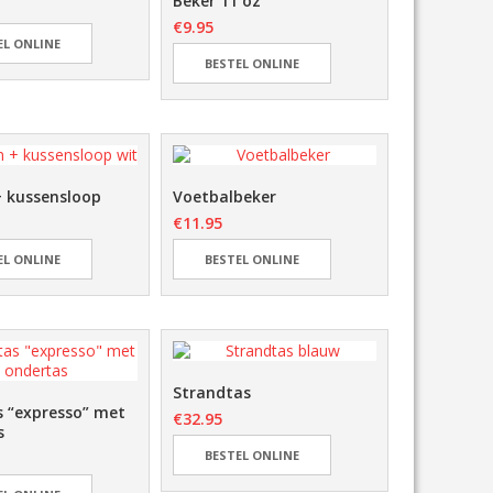
Beker 11 oz
€
9.95
EL ONLINE
BESTEL ONLINE
+ kussensloop
Voetbalbeker
€
11.95
EL ONLINE
BESTEL ONLINE
Strandtas
s “expresso” met
€
32.95
s
BESTEL ONLINE