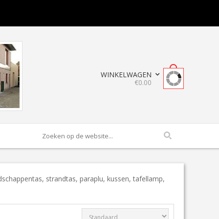
WINKELWAGEN
0
€
0.00
odschappentas, strandtas, paraplu, kussen, tafellamp,