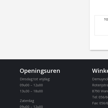
TO
Openingsuren
Winke
Dinsdag tot vrijdag:
Demuynck 
09u00 – 12u00
Roterijstr
13u30 – 18u00
8790 War
Tel: 056/6
Zaterdag
Fax: 056/
09u00 – 12u00