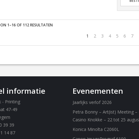
BEST
ON 1–16 OF 112 RESULTATEN
1
2
3
4
5
6
7
l informatie
Evenementen
- Printing
Jaarlijks verlof 2026
aat 47-49
Petra Bonny – Art(ist) Meeting –
egem
Casino Knokke – 22 tot 25 augu
0 39 39
Konica Minolta C2060L
61 14 87
Canon ImagePrograf 6100