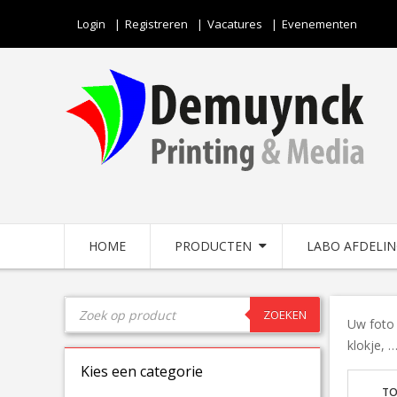
Login
Registreren
Vacatures
Evenementen
HOME
PRODUCTEN
LABO AFDELI
ZOEKEN
Uw foto 
klokje, 
Kies een categorie
TO