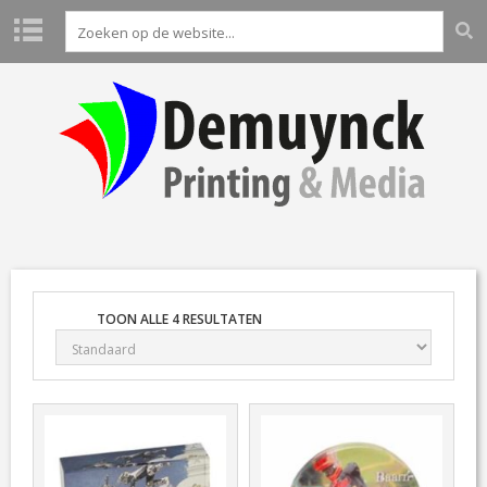
H
O
M
E
P
R
O
D
U
C
T
TOON ALLE 4 RESULTATEN
E
N
L
A
B
O
A