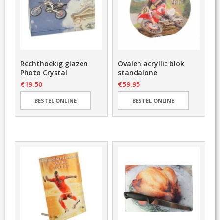
F
D
E
L
I
N
G
Rechthoekig glazen
Ovalen acryllic blok
Photo Crystal
standalone
F
€
19.50
€
59.95
A
Q
BESTEL ONLINE
BESTEL ONLINE
E
V
E
N
E
M
E
N
T
E
N