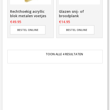
C
O
Rechthoekig acryllic
Glazen snij- of
N
blok metalen voetjes
broodplank
T
€
49.95
€
14.95
A
C
BESTEL ONLINE
BESTEL ONLINE
T
TOON ALLE 4 RESULTATEN