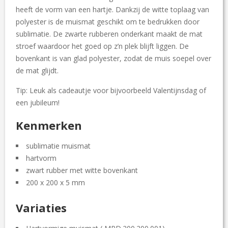
heeft de vorm van een hartje. Dankzij de witte toplaag van
C
O
polyester is de muismat geschikt om te bedrukken door
N
sublimatie. De zwarte rubberen onderkant maakt de mat
T
stroef waardoor het goed op z’n plek blijft liggen. De
A
C
bovenkant is van glad polyester, zodat de muis soepel over
T
de mat glijdt.
Tip: Leuk als cadeautje voor bijvoorbeeld Valentijnsdag of
een jubileum!
Kenmerken
sublimatie muismat
hartvorm
zwart rubber met witte bovenkant
200 x 200 x 5 mm
Variaties