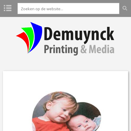
H
O
M
E
P
R
O
D
U
C
T
E
N
L
A
B
O
A