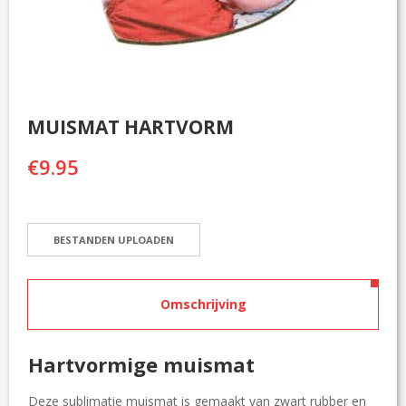
F
D
E
L
I
N
G
MUISMAT HARTVORM
F
€
9.95
A
Q
E
V
E
N
E
M
Omschrijving
E
N
T
Hartvormige muismat
E
N
Deze sublimatie muismat is gemaakt van zwart rubber en