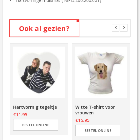
Hartvormige muismat (
MPD.200.200.001
)
Ook al gezien?
<
>
Hartvormig tegeltje
Witte T-shirt voor
vrouwen
€
11.95
€
15.95
BESTEL ONLINE
BESTEL ONLINE