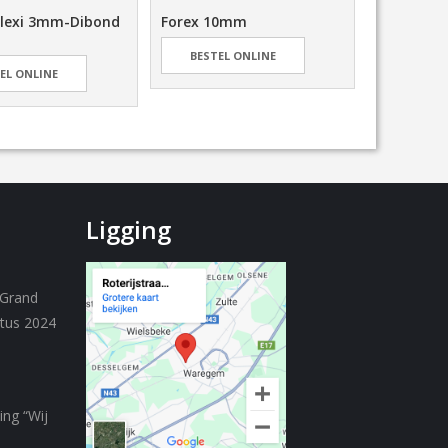
lexi 3mm-Dibond
Forex 10mm
Kapaplas
BESTEL ONLINE
BESTEL
EL ONLINE
Ligging
 Grand
stus 2024
ing “Wij