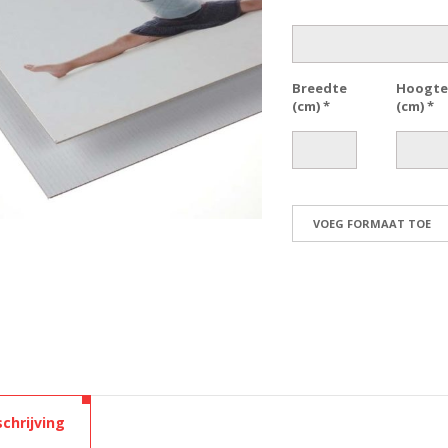
Breedte
Hoogt
(cm)
*
(cm)
*
chrijving