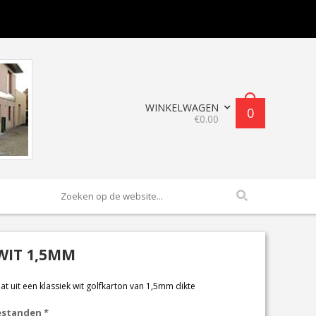
WINKELWAGEN
0
€
0.00
WIT 1,5MM
t uit een klassiek wit golfkarton van 1,5mm dikte
bestanden
 *