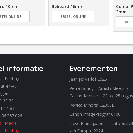
ard 10mm
Reboard 16mm
Combi P
3mm
STEL ONLINE
BESTEL ONLINE
BEST
l informatie
Evenementen
- Printing
Jaarlijks verlof 2026
aat 47-49
Petra Bonny – Art(ist) Meeting –
egem
Casino Knokke – 22 tot 25 augu
0 39 39
Konica Minolta C2060L
61 14 87
Canon ImagePrograf 6100
456.537.626
 - Media
Lieve Blancquaert – Tentoonstell
- Printing
zijn Europa” 2024