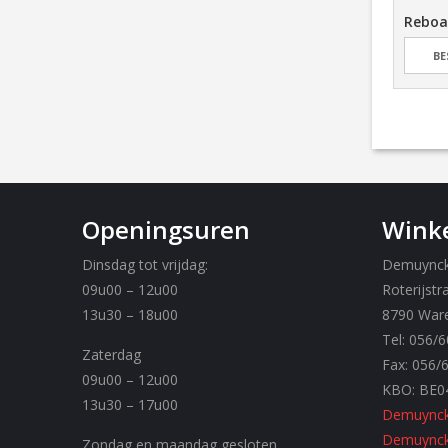
aalplaat 4mm
EIGEN materiaal
Rebo
BESTEL ONLINE
BESTEL ONLINE
BE
Openingsuren
Winke
Dinsdag tot vrijdag:
Demuynck 
09u00 – 12u00
Roterijstr
13u30 – 18u00
8790 War
Tel: 056/6
Zaterdag
Fax: 056/
09u00 – 12u00
KBO: BE0
13u30 – 17u00
Demuynck
Demuynck 
Zondag en maandag gesloten