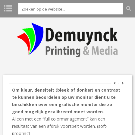
H
O
M
E
P
R
O
D
U
C
Pre
Ne
T
vio
xt
Om kleur, densiteit (bleek of donker) en contrast
E
us
te kunnen beoordelen op uw monitor dient u te
N
beschikken over een grafische monitor die zo
L
goed mogelijk gecalibreerd moet worden.
A
Alleen met een “full colormanagement” kan een
B
resultaat van een afdruk voorspelt worden. (soft-
O
A
proofing)