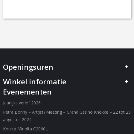
C
O
N
T
A
C
T
Openingsuren
Winkel informatie
Evenementen
Jaarlijks verlof 2026
Petra Bonny – Art(ist) Meeting – Grand Casino Knokke – 22 tot 25
augustus 2024
Konica Minolta C2060L