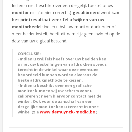
F
Indien u niet beschikt over een dergelijk toestel of uw
D
monitor
niet (of niet correct…)
gecalibreerd
werd
kan
E
L
het printresultaat zeer fel afwijken van uw
I
monitorbeeld
: indien u bvb uw monitor donkerder of
N
meer helder instelt, heeft dit namelijk geen invloed op de
G
data van uw digitaal bestand…
F
A
CONCLUSIE :
Q
· Indien u twijfels heeft over uw beelden kan
u met uw bestellingen van afdrukken steeds
terecht in de winkel waar deze eventueel
E
beoordeeld kunnen worden alvorens de
V
beste afdrukmethode te kiezen.
E
· Indien u beschikt over een grafische
N
monitor kunnen wij uw scherm voor u
E
calibreren : neem hiervoor contact met de
M
winkel. Ook voor de aanschaf van een
E
dergelijke monitor kan u terecht in onze
N
www.demuynck-media.be
winkel (zie
)
T
E
N