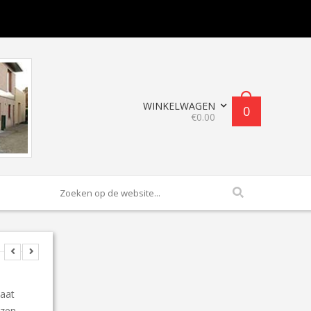
WINKELWAGEN
0
€
0.00
Pre
Ne
vio
xt
us
maat
ezen