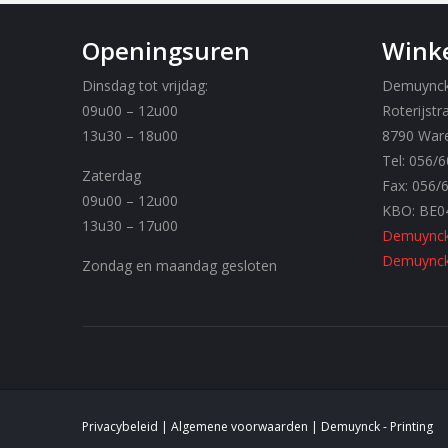
Openingsuren
Winke
Dinsdag tot vrijdag:
Demuynck 
09u00 – 12u00
Roterijstr
13u30 – 18u00
8790 War
Tel: 056/6
Zaterdag
Fax: 056/
09u00 – 12u00
KBO: BE0
13u30 – 17u00
Demuynck
Demuynck 
Zondag en maandag gesloten
Privacybeleid
|
Algemene voorwaarden
| Demuynck - Printing