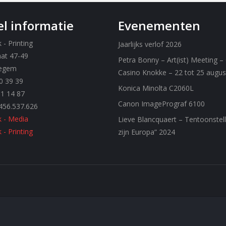
l informatie
Evenementen
- Printing
Jaarlijks verlof 2026
aat 47-49
Petra Bonny – Art(ist) Meeting –
egem
Casino Knokke – 22 tot 25 augu
0 39 39
Konica Minolta C2060L
61 14 87
Canon ImagePrograf 6100
456.537.626
 - Media
Lieve Blancquaert – Tentoonstell
- Printing
zijn Europa” 2024