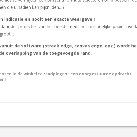
onen die u nadien kan bijsnijden…)
en indicatie en nooit een exacte weergave !
 daar de “projectie” van het beeld steeds het uiteindelijke papier overl
n groot…
vanuit de software (streak edge, canvas edge, enz.) wordt he
 de overlapping van de toegevoegde rand.
 mensen in de winkel te raadplegen : een doorgestuurde opdracht
en!