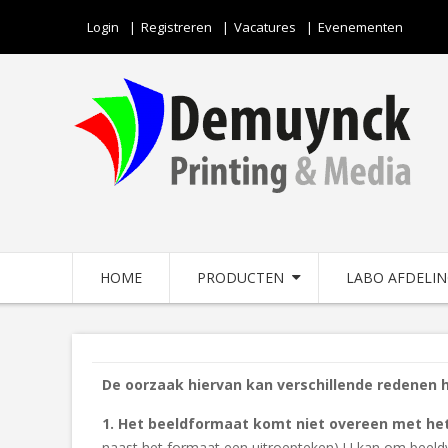
Login
Registreren
Vacatures
Evenementen
HOME
PRODUCTEN
LABO AFDELI
De oorzaak hiervan kan verschillende redenen 
1. Het beeldformaat komt niet overeen met he
naast het formaat een uitroepteken) U kan om beeldv