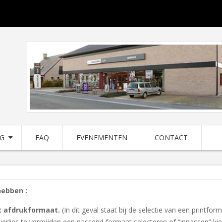
NG
FAQ
EVENEMENTEN
CONTACT
hebben :
t afdrukformaat.
(In dit geval staat bij de selectie van een printfor
erlies te vermijden een passend formaat selecteren of “inpassen” ki