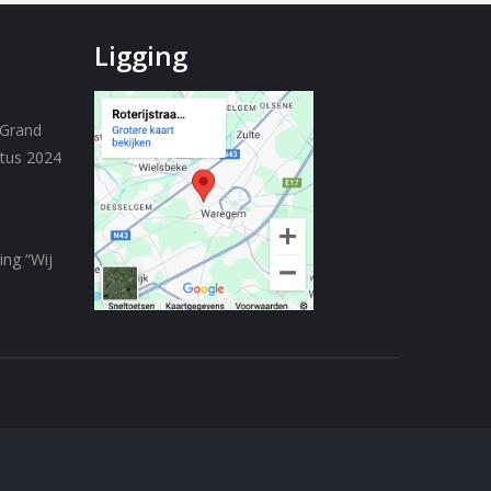
Ligging
 Grand
stus 2024
ing “Wij