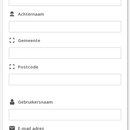
C
O
Achternaam
N
T
A
C
T
Gemeente
Postcode
Gebruikersnaam
E-mail adres