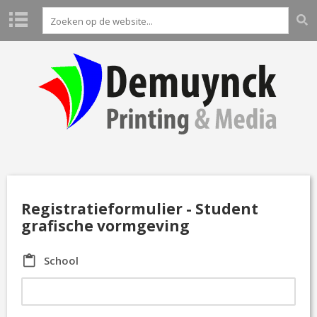
H
O
M
E
P
R
O
D
U
C
T
Registratieformulier - Student
E
grafische vormgeving
N
School
L
A
B
O
A