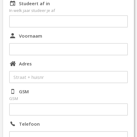
F
Studeert af in
D
In welk jaar studeer je af
E
L
I
N
Voornaam
G
F
A
Q
Adres
E
V
E
N
GSM
E
GSM
M
E
N
T
Telefoon
E
N