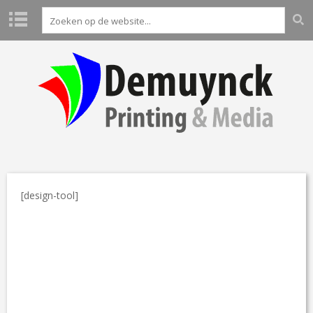
H
O
M
E
P
R
O
D
U
C
[design-tool]
T
E
N
L
A
B
O
A