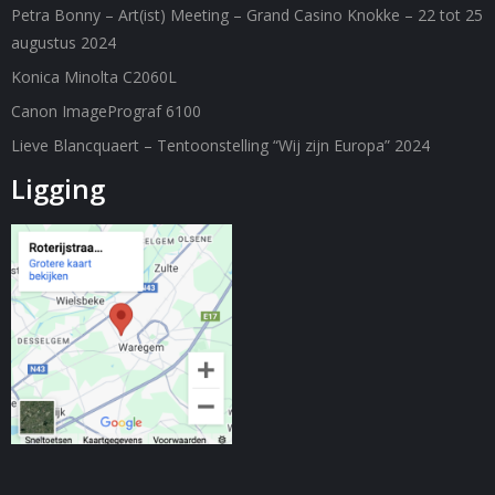
Petra Bonny – Art(ist) Meeting – Grand Casino Knokke – 22 tot 25
C
augustus 2024
O
N
Konica Minolta C2060L
T
A
Canon ImagePrograf 6100
C
T
Lieve Blancquaert – Tentoonstelling “Wij zijn Europa” 2024
Ligging