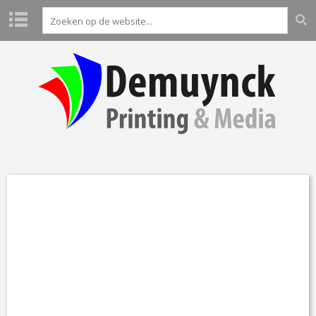
H
O
M
E
P
R
O
D
U
C
T
E
N
L
A
B
O
A